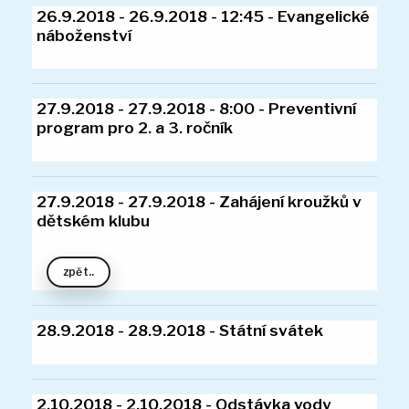
Akce a fotogalerie školní družiny
25.9.2018 - 25.9.2018 - 8:00 - Přespolní
Platba za ŠD
běh
Přihlašování do ŠD
Kontakt
26.9.2018 - 26.9.2018 - 12:45 - Evangelick
náboženství
27.9.2018 - 27.9.2018 - 8:00 - Preventivní
zpět..
program pro 2. a 3. ročník
27.9.2018 - 27.9.2018 - Zahájení kroužků v
dětském klubu