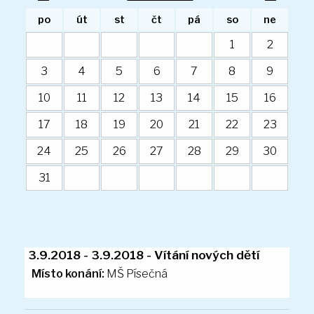
5. ročník
po
út
st
čt
pá
so
ne
Kalendář ZŠ
Úřední deska
1
2
Organizace školního roku
3
4
5
6
7
8
9
Zvonění
10
11
12
13
14
15
16
Školská rada
Recyklohraní
17
18
19
20
21
22
23
Poradenské pracoviště školy
24
25
26
27
28
29
30
Doplňující učivo
DOPORUČENÉ VYBAVENÍ
31
Mateřská škola
Organizace MŠ
Dokumenty ke stažení
Plán akcí
Místo konání:
MŠ Písečná
Aktuality
Předškoláci