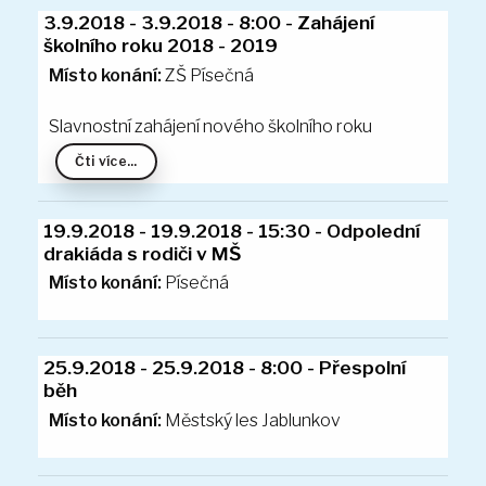
Pracovní listy
3.9.2018 - 3.9.2018 - Vítání nových dětí
Básničky
Potřeby pro prvňáčky
Místo konání:
ZŠ Písečná
Plavecký kurz
Zápis do MŠ
Slavnostní zahájení nového školního roku
3.9.2018 - 3.9.2018 - 8:00 - Zahájení
Fotogalerie
školního roku 2018 - 2019
Čti více...
Vize MŠ
Kontakt
Školní jídelna
Dokumenty
Místo konání:
Písečná
Ke stažení
Fotogalerie
19.9.2018 - 19.9.2018 - 15:30 - Odpolední
Svačinky
drakiáda s rodiči v MŠ
Polévky
Místo konání:
Městský les Jablunkov
Obědy
Družina