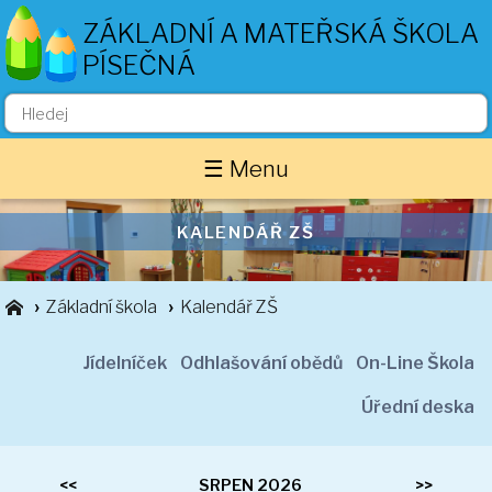
ZÁKLADNÍ A MATEŘSKÁ ŠKOLA
PÍSEČNÁ
Základní škola
☰ Menu
O nás
Zaměstnanci
Akce školy
KALENDÁŘ ZŠ
Důležité informace
Základní škola
Kalendář ZŠ
Projekty
Třídní stránky
Jídelníček
Odhlašování obědů
On-Line Škola
1. ročník
2. ročník
Úřední deska
3. ročník
4. ročník
<<
SRPEN 2026
>>