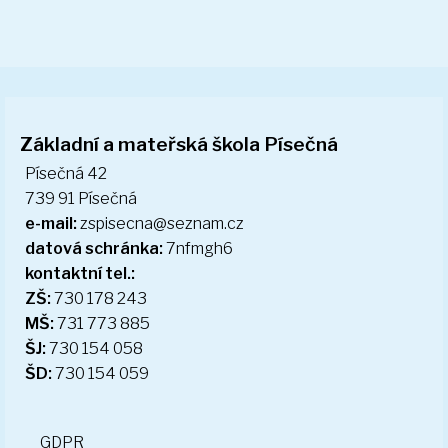
11.10.2018 - 11.10.2018 - Preventivní
Základní a mateřská škola Písečná
program 4. a 5. ročník
Písečná 42
739 91 Písečná
e-mail:
zspisecna@seznam.cz
datová schránka:
7nfmgh6
kontaktní tel.:
ZŠ:
730 178 243
MŠ:
731 773 885
ŠJ:
730 154 058
ŠD:
730 154 059
GDPR