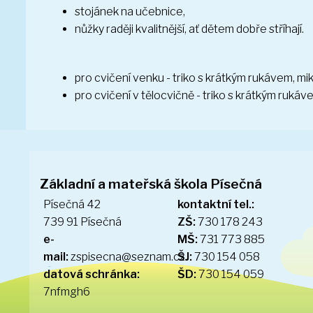
stojánek na učebnice,
nůžky raději kvalitnější, ať dětem dobře stříhají.
pro cvičení venku - triko s krátkým rukávem, mik
pro cvičení v tělocvičně - triko s krátkým rukávem
Základní a mateřská škola Písečná
Písečná 42
kontaktní tel.:
739 91 Písečná
ZŠ:
730 178 243
e-
MŠ:
731 773 885
mail:
zspisecna@seznam.cz
ŠJ:
730 154 058
datová schránka:
ŠD:
730 154 059
7nfmgh6