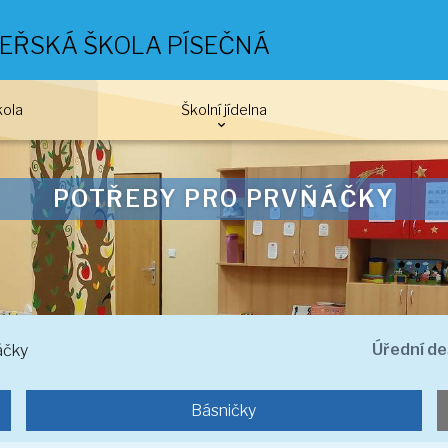
EŘSKÁ ŠKOLA PÍSEČNÁ
kola
Školní jídelna
POTŘEBY PRO PRVŇÁ
Úřední d
áčky
Básničky