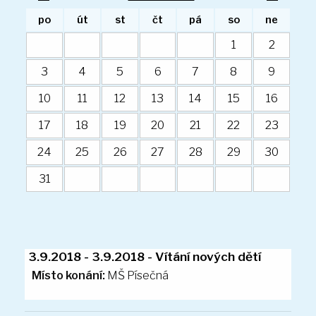
5. ročník
po
út
st
čt
pá
so
ne
Kalendář ZŠ
Úřední deska
1
2
Organizace školního roku
3
4
5
6
7
8
9
Zvonění
10
11
12
13
14
15
16
Školská rada
Recyklohraní
17
18
19
20
21
22
23
Poradenské pracoviště školy
24
25
26
27
28
29
30
Doplňující učivo
DOPORUČENÉ VYBAVENÍ
31
Mateřská škola
Organizace MŠ
Dokumenty ke stažení
Plán akcí
Místo konání:
MŠ Písečná
Aktuality
Předškoláci