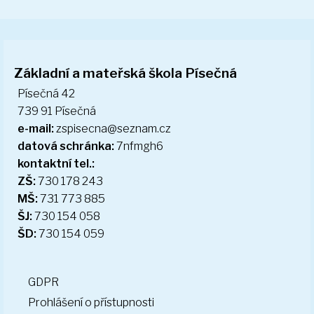
11.10.2018 - 11.10.2018 - Preventivní
Základní a mateřská škola Písečná
program 4. a 5. ročník
Písečná 42
739 91 Písečná
e-mail:
zspisecna@seznam.cz
datová schránka:
7nfmgh6
kontaktní tel.:
ZŠ:
730 178 243
MŠ:
731 773 885
ŠJ:
730 154 058
ŠD:
730 154 059
GDPR
Prohlášení o přístupnosti