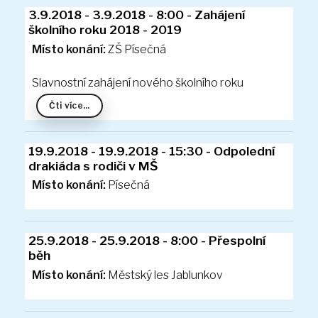
Pracovní listy
3.9.2018 - 3.9.2018 - Vítání nových dětí
Básničky
Potřeby pro prvňáčky
Místo konání:
ZŠ Písečná
Plavecký kurz
Zápis do MŠ
Slavnostní zahájení nového školního roku
3.9.2018 - 3.9.2018 - 8:00 - Zahájení
Fotogalerie
školního roku 2018 - 2019
Čti více...
Vize MŠ
Kontakt
Školní jídelna
Dokumenty
Místo konání:
Písečná
Ke stažení
Fotogalerie
19.9.2018 - 19.9.2018 - 15:30 - Odpolední
Svačinky
drakiáda s rodiči v MŠ
Polévky
Místo konání:
Městský les Jablunkov
Obědy
Družina