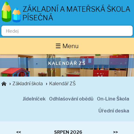
ZÁKLADNÍ A MATEŘSKÁ ŠKOLA
PÍSEČNÁ
Základní škola
☰ Menu
O nás
Zaměstnanci
Akce školy
KALENDÁŘ ZŠ
Důležité informace
Základní škola
Kalendář ZŠ
Projekty
Třídní stránky
Jídelníček
Odhlašování obědů
On-Line Škola
1. ročník
2. ročník
Úřední deska
3. ročník
4. ročník
<<
SRPEN 2026
>>