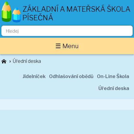
ZÁKLADNÍ A MATEŘSKÁ ŠKOLA
PÍSEČNÁ
Základní škola
☰ Menu
O nás
Zaměstnanci
Úřední deska
Akce školy
Důležité informace
Jídelníček
Odhlašování obědů
On-Line Škola
Projekty
Úřední deska
Třídní stránky
1. ročník
2. ročník
3. ročník
4. ročník