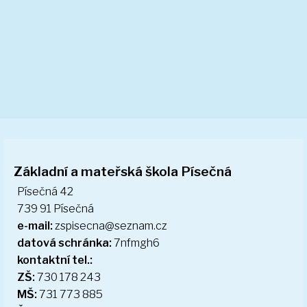
5. ročník
Kalendář ZŠ
Úřední deska
Organizace školního roku
Zvonění
Školská rada
Recyklohraní
Poradenské pracoviště školy
Doplňující učivo
Základní a mateřská škola Písečná
DOPORUČENÉ VYBAVENÍ
Písečná 42
Mateřská škola
739 91 Písečná
Organizace MŠ
e-mail:
zspisecna@seznam.cz
Dokumenty ke stažení
datová schránka:
7nfmgh6
Plán akcí
kontaktní tel.:
Aktuality
ZŠ:
730 178 243
Předškoláci
MŠ:
731 773 885