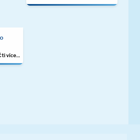
to
ti více...