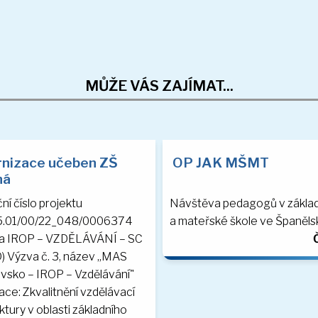
MŮŽE VÁS ZAJÍMAT...
nizace učeben ZŠ
OP JAK MŠMT
ná
ní číslo projektu
Návštěva pedagogů v základ
5.01/00/22_048/0006374
a mateřské škole ve Španěls
va IROP – VZDĚLÁVÁNÍ – SC
Č
) Výzva č. 3, název „MAS
vsko – IROP – Vzdělávání"
ace: Zkvalitnění vzdělávací
ktury v oblasti základního