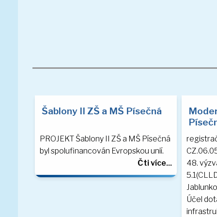
Šablony II ZŠ a MŠ Písečná
Moder
Píseč
PROJEKT Šablony II ZŠ a MŠ Písečná
registrač
byl spolufinancován Evropskou unií.
CZ.06.0
Čti více...
48. výz
5.1(CLLD
Jablunko
Účel dot
infrastru