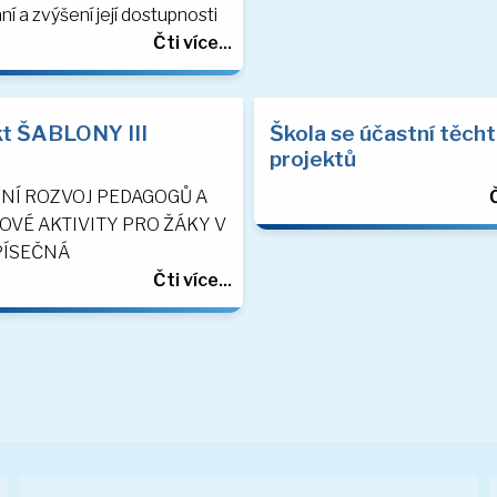
í a zvýšení její dostupnosti
Čti více...
kt ŠABLONY III
Škola se účastní těch
projektů
NÍ ROZVOJ PEDAGOGŮ A
Č
OVÉ AKTIVITY PRO ŽÁKY V
PÍSEČNÁ
Čti více...