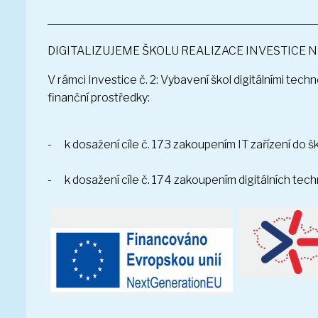
DIGITALIZUJEME ŠKOLU REALIZACE INVESTICE
V rámci Investice č. 2: Vybavení škol digitálními te
finanční prostředky:
- k dosažení cíle č. 173 zakoupením IT zařízení do šk
- k dosažení cíle č. 174 zakoupením digitálních tech