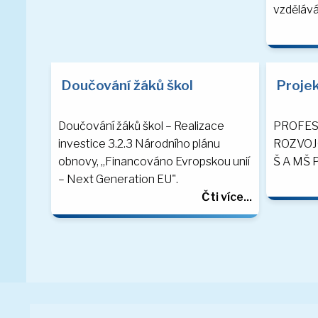
vzděláván
Doučování žáků škol
Proje
Doučování žáků škol – Realizace
PROFES
investice 3.2.3 Národního plánu
ROZVOJ
obnovy, „Financováno Evropskou unií
Š A MŠ 
– Next Generation EU".
Čti více...