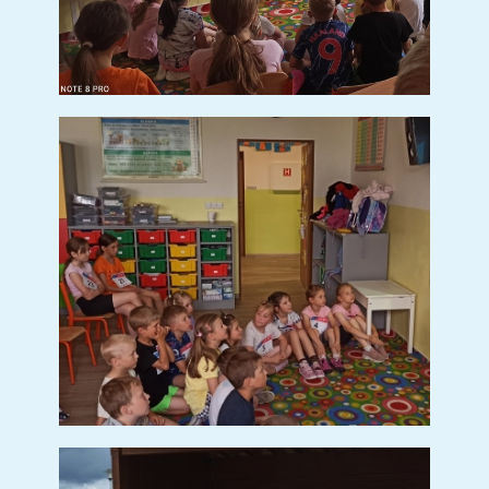
Pracovní listy
Básničky
Potřeby pro prvňáčky
Plavecký kurz
Zápis do MŠ
Fotogalerie
Vize MŠ
Kontakt
Školní jídelna
Dokumenty
Ke stažení
Fotogalerie
Svačinky
Polévky
Obědy
Družina