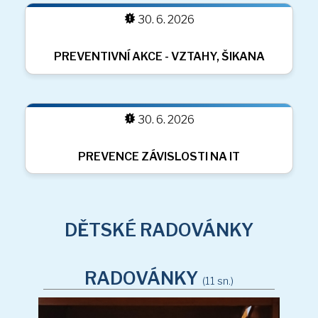
30. 6. 2026
DĚTSKÉ RADOVÁNKY
OCHUTNÁVKA MLÉČNÝCH VÝROBKŮ
RADOVÁNKY
(11 sn.)
30. 6. 2026
DEN ZEMĚ V JABLUNKOVĚ
ZÁBAVNÉ DOPOLEDNE V ZŠ JABLUNKOV