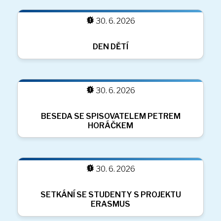
OLYMPIJSKÝ BĚH
30. 6. 2026
30. 6. 2026
DĚTSKÉ RADOVÁNKY
30. 6. 2026
ATLETICKÝ TROJBOJ