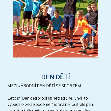
MEZINÁRODNÍ DEN DĚTÍ SE SPORTEM
DEN DĚTÍ
Letošní Den dětí probíhal netradičně. Chvíli to
(25 sn.)
vypadalo, že se budeme "normálně" učit, ale paní
učitelky si připravily zábavné úkoly pro své třídy.