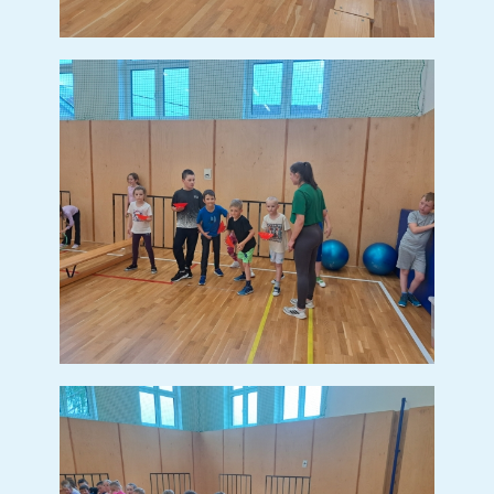
BESEDA SE SPISOVATELEM
PETREM HORÁČKEM
BESEDA SE
SPISOVATELEM PETREM
HORÁČKEM
(15 sn.)