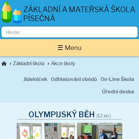
ZÁKLADNÍ A MATEŘSKÁ ŠKOLA
PÍSEČNÁ
Základní škola
☰ Menu
O nás
Zaměstnanci
Základní škola
Akce školy
Akce školy
Důležité informace
Jídelníček
Odhlašování obědů
On-Line Škola
Projekty
Úřední deska
Třídní stránky
1. ročník
OLYMPIJSKÝ BĚH
(12 sn.)
2. ročník
3. ročník
4. ročník