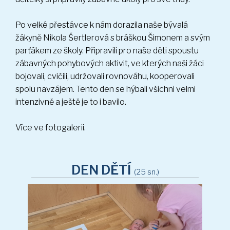
Po velké přestávce k nám dorazila naše bývalá
žákyně Nikola Šertlerová s bráškou Šimonem a svým
parťákem ze školy. Připravili pro naše děti spoustu
zábavných pohybových aktivit, ve kterých naši žáci
bojovali, cvičili, udržovali rovnováhu, kooperovali
spolu navzájem. Tento den se hýbali všichni velmi
intenzivně a ještě je to i bavilo.
Více ve fotogalerii.