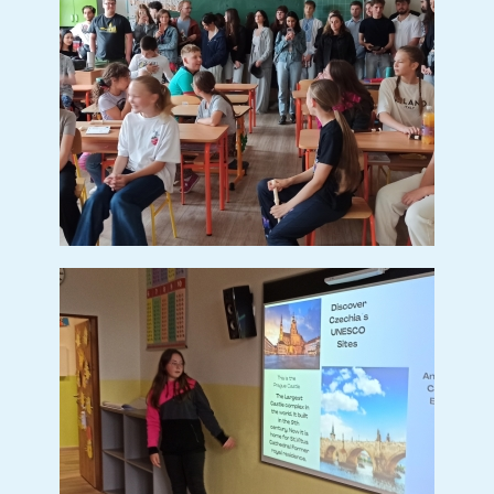
Ochutávka mléčných výrobků
Ochutnávka mléčných
výrobků
(7 sn.)