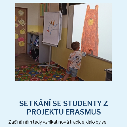
SETKÁNÍ SE STUDENTY Z
PROJEKTU ERASMUS
Začíná nám tady vznikat nová tradice, dalo by se
(19 sn.)