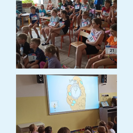
5. ročník
Kalendář ZŠ
Úřední deska
Organizace školního roku
Zvonění
Školská rada
Recyklohraní
Poradenské pracoviště školy
Doplňující učivo
DOPORUČENÉ VYBAVENÍ
Mateřská škola
Organizace MŠ
Dokumenty ke stažení
Plán akcí
Aktuality
Předškoláci