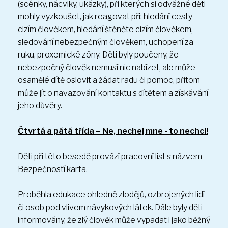
(scénky, nácviky, ukázky), při kterých si odvážné děti
mohly vyzkoušet, jak reagovat při: hledání cesty
cizím člověkem, hledání štěněte cizím člověkem,
sledování nebezpečným člověkem, uchopení za
ruku, proxemické zóny. Děti byly poučeny, že
nebezpečný člověk nemusí nic nabízet, ale může
osamělé dítě oslovit a žádat radu či pomoc, přitom
může jít o navazování kontaktu s dítětem a získávání
jeho důvěry.
Čtvrtá a pátá třída – Ne, nechej mne - to nechci!
Děti při této besedě provází pracovní list s názvem
Bezpečností karta.
Proběhla edukace ohledně zlodějů, ozbrojených lidí
či osob pod vlivem návykových látek. Dále byly děti
informovány, že zlý člověk může vypadat i jako běžný