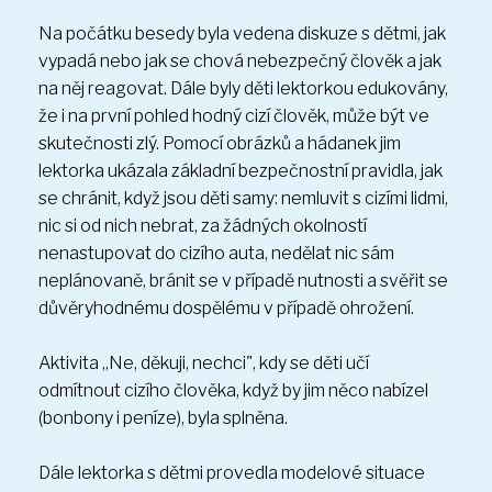
Na počátku besedy byla vedena diskuze s dětmi, jak
vypadá nebo jak se chová nebezpečný člověk a jak
na něj reagovat. Dále byly děti lektorkou edukovány,
že i na první pohled hodný cizí člověk, může být ve
skutečnosti zlý. Pomocí obrázků a hádanek jim
lektorka ukázala základní bezpečnostní pravidla, jak
se chránit, když jsou děti samy: nemluvit s cizími lidmi,
nic si od nich nebrat, za žádných okolností
nenastupovat do cizího auta, nedělat nic sám
neplánovaně, bránit se v případě nutnosti a svěřit se
důvěryhodnému dospělému v případě ohrožení.
Aktivita „Ne, děkuji, nechci", kdy se děti učí
odmítnout cizího člověka, když by jim něco nabízel
(bonbony i peníze), byla splněna.
Dále lektorka s dětmi provedla modelové situace