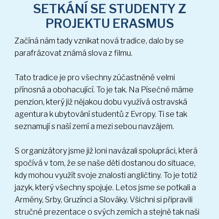
PROJEKTU ERASMUS
(19 sn.)
Začíná nám tady vznikat nová tradice, dalo by se
parafrázovat známá slova z filmu.
Tato tradice je pro všechny zúčastněné velmi
přínosná a obohacující. To je tak. Na Písečné máme
penzion, který již nějakou dobu využívá ostravská
agentura k ubytování studentů z Evropy. Ti se tak
seznamují s naší zemí a mezi sebou navzájem.
S organizátory jsme již loni navázali spolupráci, která
spočívá v tom, že se naše děti dostanou do situace,
kdy mohou využít svoje znalosti angličtiny. To je totiž
jazyk, který všechny spojuje. Letos jsme se potkali a
Armény, Srby, Gruzínci a Slováky. Všichni si připravili
stručné prezentace o svých zemích a stejně tak naši