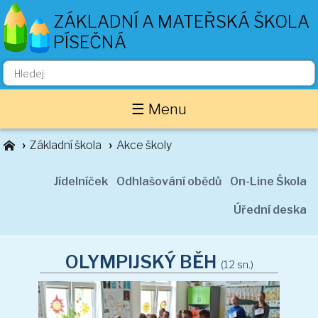
ZÁKLADNÍ A MATEŘSKÁ ŠKOLA
PÍSEČNÁ
Základní škola
☰ Menu
O nás
Zaměstnanci
Základní škola
Akce školy
Akce školy
Důležité informace
Jídelníček
Odhlašování obědů
On-Line Škola
Projekty
Úřední deska
Třídní stránky
1. ročník
OLYMPIJSKÝ BĚH
(12 sn.)
2. ročník
3. ročník
4. ročník