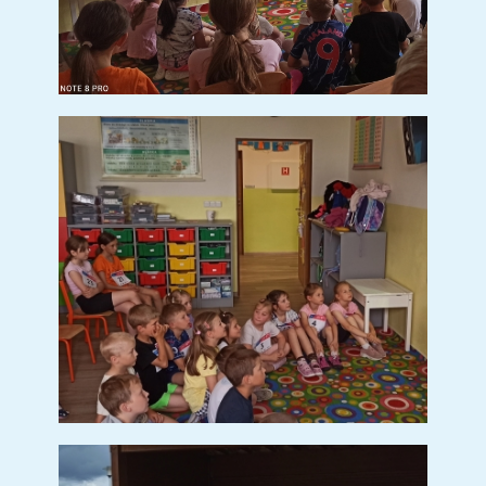
Pracovní listy
Básničky
Potřeby pro prvňáčky
Plavecký kurz
Zápis do MŠ
Fotogalerie
Vize MŠ
Kontakt
Školní jídelna
Dokumenty
Ke stažení
Fotogalerie
Svačinky
Polévky
Obědy
Družina