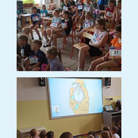
5. ročník
Kalendář ZŠ
Úřední deska
Organizace školního roku
Zvonění
Školská rada
Recyklohraní
Poradenské pracoviště školy
Doplňující učivo
DOPORUČENÉ VYBAVENÍ
Mateřská škola
Organizace MŠ
Dokumenty ke stažení
Plán akcí
Aktuality
Předškoláci