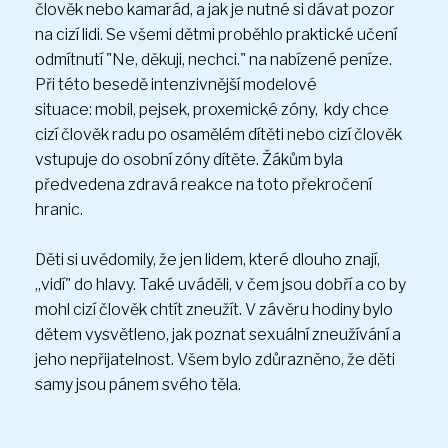
člověk nebo kamarád, a jak je nutné si dávat pozor
na cizí lidi. Se všemi dětmi proběhlo praktické učení
odmítnutí "Ne, děkuji, nechci." na nabízené peníze.
Při této besedě intenzivnější modelové
situace: mobil, pejsek, proxemické zóny, kdy chce
cizí člověk radu po osamělém dítěti nebo cizí člověk
vstupuje do osobní zóny dítěte. Žákům byla
předvedena zdravá reakce na toto překročení
hranic.
Děti si uvědomily, že jen lidem, které dlouho znají,
„vidí" do hlavy. Také uváděli, v čem jsou dobří a co by
mohl cizí člověk chtít zneužít. V závěru hodiny bylo
UMÍM ŘÍCI NE
(6 sn.)
dětem vysvětleno, jak poznat sexuální zneužívání a
jeho nepřijatelnost. Všem bylo zdůrazněno, že děti
samy jsou pánem svého těla.