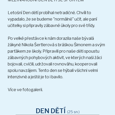
Letošní Den dětí probíhal netradičně. Chvíli to
vypadalo, že se budeme "normálně" učit, ale paní
učitelky si připravily zábavné úkoly pro své třídy.
Po velké přestávce k nám dorazila naše bývalá
žákyně Nikola Šertlerová s bráškou Šimonem a svým
parťákem ze školy. Připravili pro naše děti spoustu
zábavných pohybových aktivit, ve kterých naši žáci
bojovali, cvičili, udržovali rovnováhu, kooperovali
spolu navzájem. Tento den se hýbali všichni velmi
intenzivně a ještě je to i bavilo.
Více ve fotogalerii.