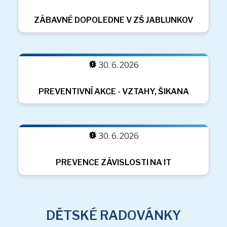
BESEDA SE SPISOVATELEM PETREM
HORÁČKEM
DĚTSKÉ RADOVÁNKY
30. 6. 2026
RADOVÁNKY
(11 sn.)
SETKÁNÍ SE STUDENTY S PROJEKTU
ERASMUS
30. 6. 2026
OCHUTNÁVKA MLÉČNÝCH VÝROBKŮ