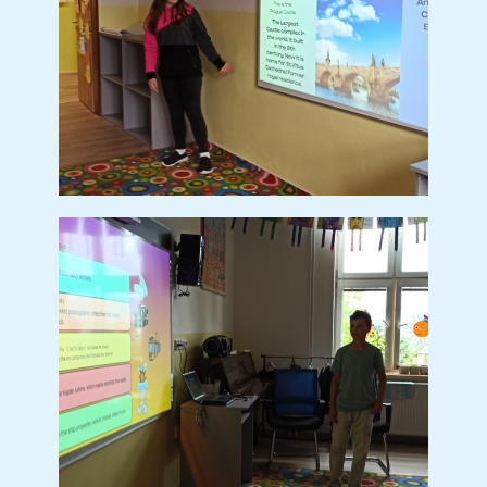
Ochutnávka mléčných
výrobků
(7 sn.)