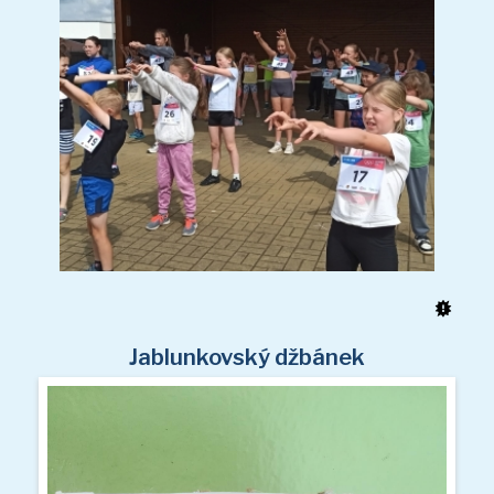
Akce a fotogalerie školní družiny
Platba za ŠD
Přihlašování do ŠD
Kontakt
Jablunkovský džbánek