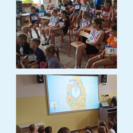
5. ročník
Kalendář ZŠ
Úřední deska
Organizace školního roku
Zvonění
Školská rada
Recyklohraní
Poradenské pracoviště školy
Doplňující učivo
DOPORUČENÉ VYBAVENÍ
Mateřská škola
Organizace MŠ
Dokumenty ke stažení
Plán akcí
Aktuality
Předškoláci