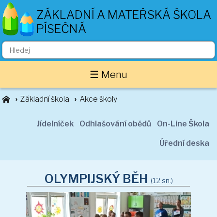
ZÁKLADNÍ A MATEŘSKÁ ŠKOLA
PÍSEČNÁ
Základní škola
☰ Menu
O nás
Zaměstnanci
Základní škola
Akce školy
Akce školy
Důležité informace
Jídelníček
Odhlašování obědů
On-Line Škola
Projekty
Úřední deska
Třídní stránky
1. ročník
OLYMPIJSKÝ BĚH
(12 sn.)
2. ročník
3. ročník
4. ročník