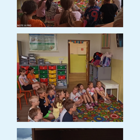
Pracovní listy
Básničky
Potřeby pro prvňáčky
Plavecký kurz
Zápis do MŠ
Fotogalerie
Vize MŠ
Kontakt
Školní jídelna
Dokumenty
Ke stažení
Fotogalerie
Svačinky
Polévky
Obědy
Družina