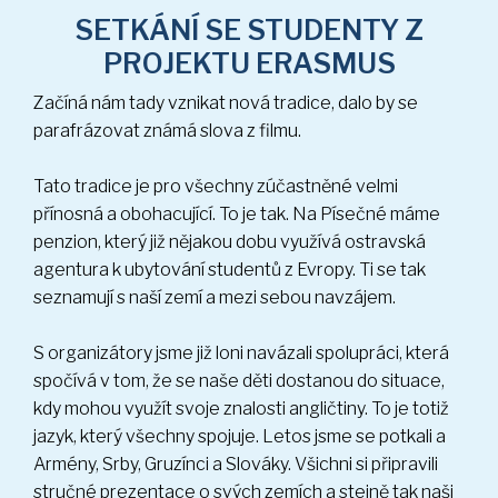
SETKÁNÍ SE STUDENTY Z
PROJEKTU ERASMUS
(19 sn.)
Začíná nám tady vznikat nová tradice, dalo by se
parafrázovat známá slova z filmu.
Tato tradice je pro všechny zúčastněné velmi
přínosná a obohacující. To je tak. Na Písečné máme
penzion, který již nějakou dobu využívá ostravská
agentura k ubytování studentů z Evropy. Ti se tak
seznamují s naší zemí a mezi sebou navzájem.
S organizátory jsme již loni navázali spolupráci, která
spočívá v tom, že se naše děti dostanou do situace,
kdy mohou využít svoje znalosti angličtiny. To je totiž
jazyk, který všechny spojuje. Letos jsme se potkali a
Armény, Srby, Gruzínci a Slováky. Všichni si připravili
stručné prezentace o svých zemích a stejně tak naši