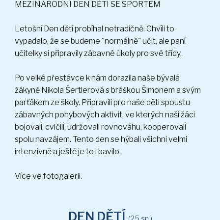
MEZINÁRODNÍ DEN DĚTÍ SE SPORTEM
DEN DĚTÍ
(25 sn.)
Letošní Den dětí probíhal netradičně. Chvíli to
vypadalo, že se budeme "normálně" učit, ale paní
učitelky si připravily zábavné úkoly pro své třídy.
Po velké přestávce k nám dorazila naše bývalá
žákyně Nikola Šertlerová s bráškou Šimonem a svým
parťákem ze školy. Připravili pro naše děti spoustu
zábavných pohybových aktivit, ve kterých naši žáci
bojovali, cvičili, udržovali rovnováhu, kooperovali
spolu navzájem. Tento den se hýbali všichni velmi
intenzivně a ještě je to i bavilo.
Více ve fotogalerii.