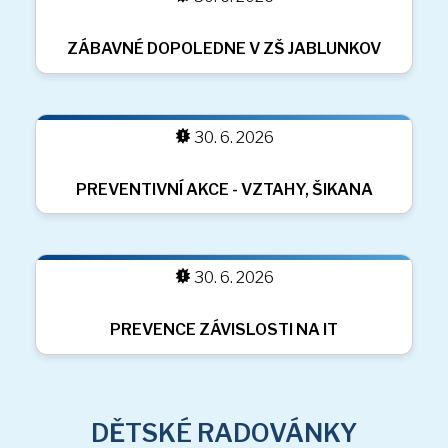
SETKÁNÍ SE STUDENTY S PROJEKTU
ERASMUS
30. 6. 2026
DĚTSKÉ RADOVÁNKY
RADOVÁNKY
(11 sn.)
30. 6. 2026
OCHUTNÁVKA MLÉČNÝCH VÝROBKŮ
DEN ZEMĚ V JABLUNKOVĚ