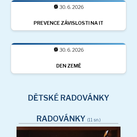
30. 6. 2026
DĚTSKÉ RADOVÁNKY
DEN ZEMĚ V JABLUNKOVĚ
RADOVÁNKY
(11 sn.)
30. 6. 2026
ZÁBAVNÉ DOPOLEDNE V ZŠ JABLUNKOV
PREVENTIVNÍ AKCE - VZTAHY, ŠIKANA