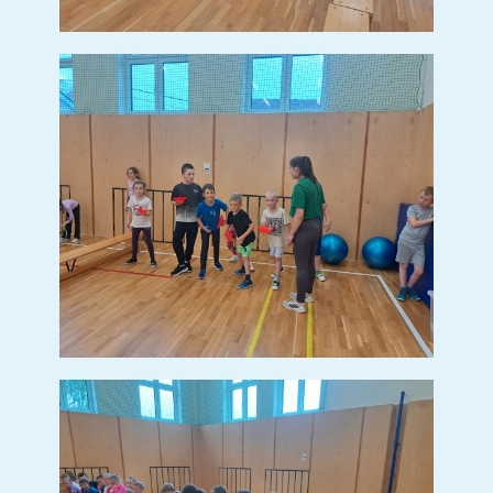
BESEDA SE SPISOVATELEM
PETREM HORÁČKEM
BESEDA SE
SPISOVATELEM PETREM
HORÁČKEM
(15 sn.)