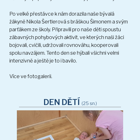
Po velké přestávce k nám dorazila naše bývalá
žákyně Nikola Šertlerová s bráškou Šimonem a svým
parťákem ze školy. Připravili pro naše děti spoustu
zábavných pohybových aktivit, ve kterých naši žáci
bojovali, cvičili, udržovali rovnováhu, kooperovali
spolu navzájem. Tento den se hýbali všichni velmi
intenzivně a ještě je to i bavilo.
Více ve fotogalerii.