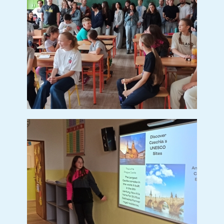
Ochutávka mléčných výrobků
Ochutnávka mléčných
výrobků
(7 sn.)