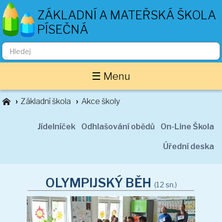
ZÁKLADNÍ A MATEŘSKÁ ŠKOLA
PÍSEČNÁ
Základní škola
☰ Menu
O nás
Zaměstnanci
Základní škola
Akce školy
Akce školy
Důležité informace
Jídelníček
Odhlašování obědů
On-Line Škola
Projekty
Úřední deska
Třídní stránky
1. ročník
OLYMPIJSKÝ BĚH
(12 sn.)
2. ročník
3. ročník
4. ročník