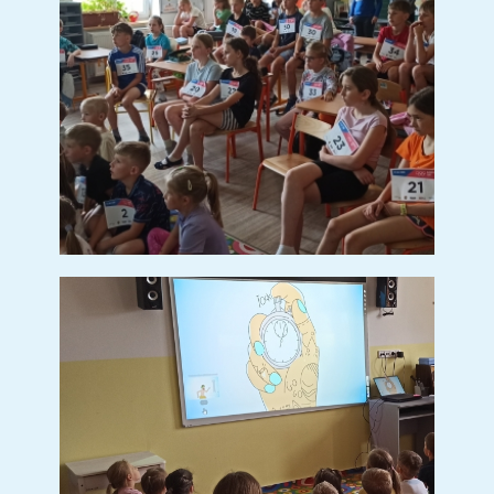
5. ročník
Kalendář ZŠ
Úřední deska
Organizace školního roku
Zvonění
Školská rada
Recyklohraní
Poradenské pracoviště školy
Doplňující učivo
DOPORUČENÉ VYBAVENÍ
Mateřská škola
Organizace MŠ
Dokumenty ke stažení
Plán akcí
Aktuality
Předškoláci