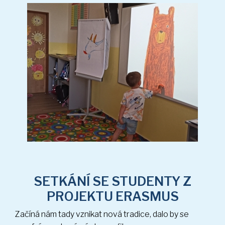
SETKÁNÍ SE STUDENTY Z
PROJEKTU ERASMUS
Začíná nám tady vznikat nová tradice, dalo by se
(19 sn.)