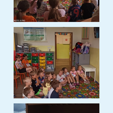
Pracovní listy
Básničky
Potřeby pro prvňáčky
Plavecký kurz
Zápis do MŠ
Fotogalerie
Vize MŠ
Kontakt
Školní jídelna
Dokumenty
Ke stažení
Fotogalerie
Svačinky
Polévky
Obědy
Družina