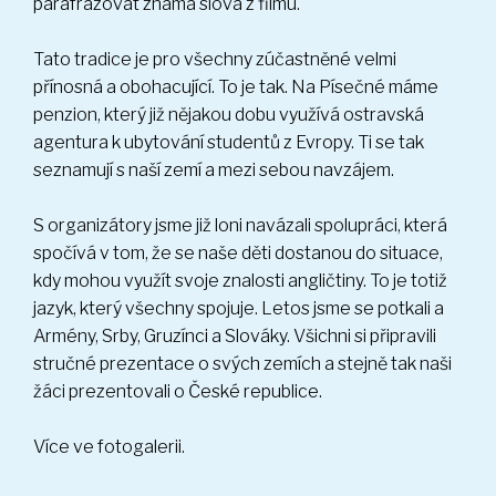
parafrázovat známá slova z filmu.
Tato tradice je pro všechny zúčastněné velmi
přínosná a obohacující. To je tak. Na Písečné máme
penzion, který již nějakou dobu využívá ostravská
agentura k ubytování studentů z Evropy. Ti se tak
seznamují s naší zemí a mezi sebou navzájem.
S organizátory jsme již loni navázali spolupráci, která
spočívá v tom, že se naše děti dostanou do situace,
kdy mohou využít svoje znalosti angličtiny. To je totiž
jazyk, který všechny spojuje. Letos jsme se potkali a
Armény, Srby, Gruzínci a Slováky. Všichni si připravili
stručné prezentace o svých zemích a stejně tak naši
žáci prezentovali o České republice.
Více ve fotogalerii.