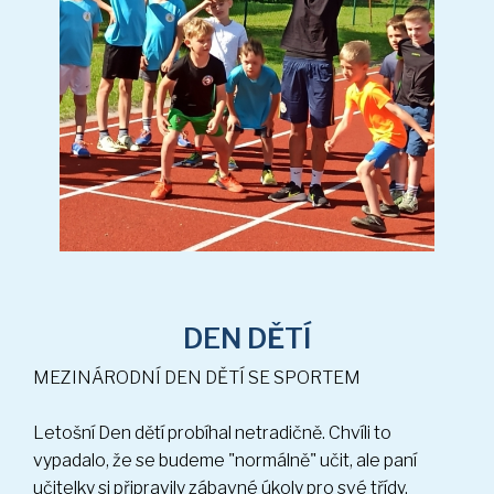
MEZINÁRODNÍ DEN DĚTÍ SE SPORTEM
DEN DĚTÍ
Letošní Den dětí probíhal netradičně. Chvíli to
(25 sn.)
vypadalo, že se budeme "normálně" učit, ale paní
učitelky si připravily zábavné úkoly pro své třídy.